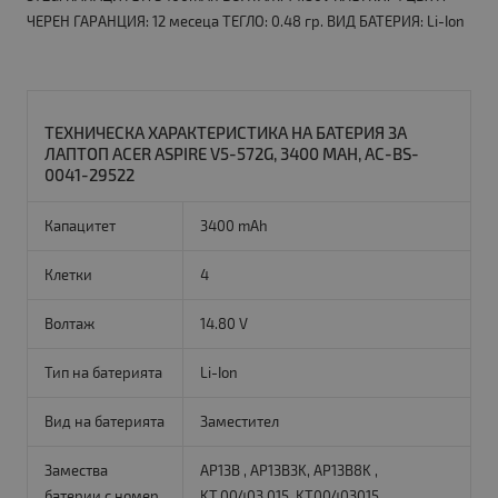
ЧЕРЕН ГАРАНЦИЯ: 12 месеца ТЕГЛО: 0.48 гр. ВИД БАТЕРИЯ: Li-Ion
ТЕХНИЧЕСКА ХАРАКТЕРИСТИКА НА БАТЕРИЯ ЗА
ЛАПТОП ACER ASPIRE V5-572G, 3400 MAH, AC-BS-
0041-29522
Капацитет
3400 mAh
Клетки
4
Волтаж
14.80 V
Тип на батерията
Li-Ion
Вид на батерията
Заместител
Замества
AP13B , AP13B3K, AP13B8K ,
батерии с номер
KT.00403.015, KT00403015