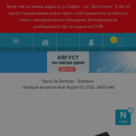
Вече сме на новия адрес в гр. София – ул. „Бяло поле“ 3! До 10
август подреждаме новия офис и обслужването на място е
само с предварително обаждане. Благодарим за
разбирането! Ще се видим на 11.08

0

Части За Лаптопи
Батерии
Батерия за лаптоп Acer Aspire V5-572G, 3400 mAh
?
N
нов