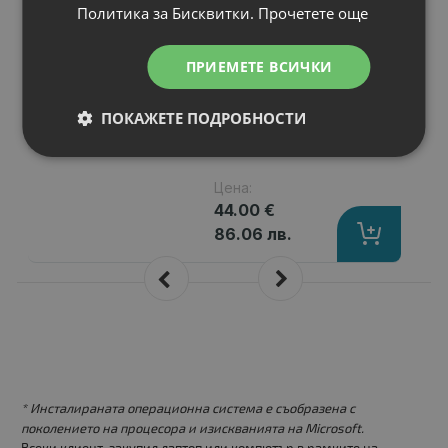
Политика за Бисквитки.
Прочетете още
K72JF
Капацитет
: 6600 mAh
Клетки
: 9
ПРИЕМЕТЕ ВСИЧКИ
Волтаж
: 10.80 V
Тип на батерията
: Li-Ion
ПОКАЖЕТЕ ПОДРОБНОСТИ
Вид на батерията
: Заместител
Цена:
44.00 €
86.06 лв.
* Инсталираната операционна система е съобразена с
поколението на процесора и изискванията на Microsoft.