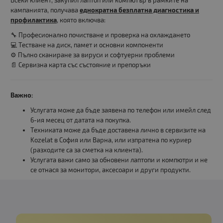
Всеки клиент, закупил лаптоп или компютър в рамките на
кампанията, получава
еднократна безплатна диагностика и
профилактика
, която включва:
🔧 Професионално почистване и проверка на охлаждането
💻 Тестване на диск, памет и основни компоненти
⚙️ Пълно сканиране за вируси и софтуерни проблеми
📄 Сервизна карта със състояние и препоръки
Важно:
Услугата може да бъде заявена по телефон или имейл след
6-ия месец от датата на покупка.
Техниката може да бъде доставена лично в сервизите на
Kozelat в София или Варна, или изпратена по куриер
(разходите са за сметка на клиента).
Услугата важи само за обновени лаптопи и компютри и не
се отнася за монитори, аксесоари и други продукти.