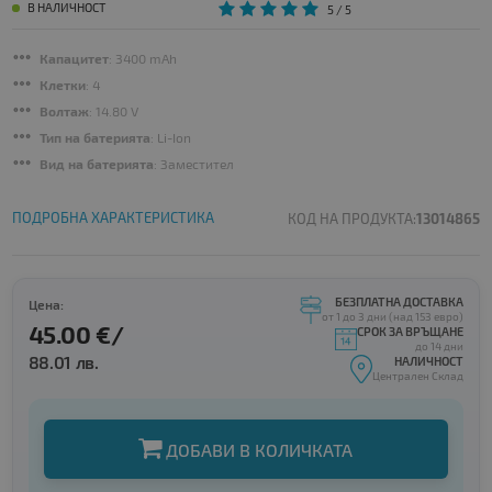
В НАЛИЧНОСТ
5
/ 5
Капацитет
: 3400 mAh
Клетки
: 4
Волтаж
: 14.80 V
Тип на батерията
: Li-Ion
Вид на батерията
: Заместител
ПОДРОБНА ХАРАКТЕРИСТИКА
КОД НА ПРОДУКТА:
13014865
БЕЗПЛАТНА ДОСТАВКА
Цена:
от 1 до 3 дни (над 153 евро)
45.00 €/
СРОК ЗА ВРЪЩАНЕ
до 14 дни
88.01 лв.
НАЛИЧНОСТ
Централен Склад
ДОБАВИ В КОЛИЧКАТА