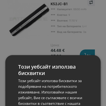
K52JC-B1
Капацитет
: 6600 mAh
Клетки
: 9
Волтаж
: 11.10 V
Тип на батерията
: Li-Ion
Вид на батерията
: Заместител
Цена:
44.48 €
87.00 лв.
Този уебсайт използва
бисквитки
Този уебсайт използва бисквитки за
Подобни продукти
подобряване на потребителското
изживяване. Използвайки нашия
N
уебсайт, Вие се съгласявате с всички
НОВ
Батерия за лаптоп
бисквитки в съответствие с нашата
Asus K Series