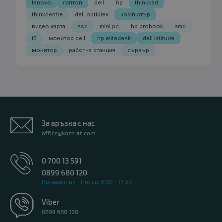
lenovo
лаптоп
dell
hp
thinkpad
thinkcentre
dell optiplex
компютър
видео карта
ssd
mini pc
hp probook
amd
i5
монитор dell
hp elitedesk
dell latitude
монитор
работна станция
сървър
За връзка с нас
office@kozelat.com
0 700 13 591
0899 680 120
Понеделник - Петък: 9:00 - 17:30
Viber
0899 680 120