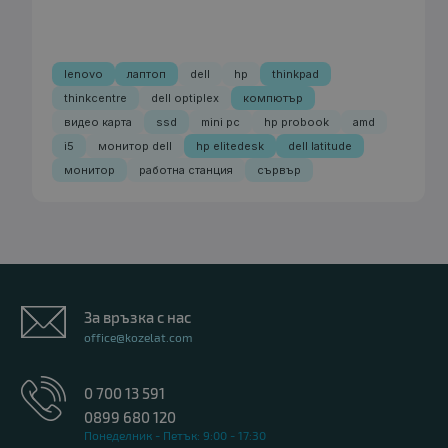
lenovo
лаптоп
dell
hp
thinkpad
thinkcentre
dell optiplex
компютър
видео карта
ssd
mini pc
hp probook
amd
i5
монитор dell
hp elitedesk
dell latitude
монитор
работна станция
сървър
За връзка с нас
office@kozelat.com
0 700 13 591
0899 680 120
Понеделник - Петък: 9:00 - 17:30