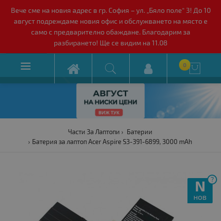
Вече сме на новия адрес в гр. София – ул. „Бяло поле“ 3! До 10
август подреждаме новия офис и обслужването на място е
само с предварително обаждане. Благодарим за
разбирането! Ще се видим на 11.08

0

Части За Лаптопи
Батерии
Батерия за лаптоп Acer Aspire S3-391-6899, 3000 mAh
?
N
нов