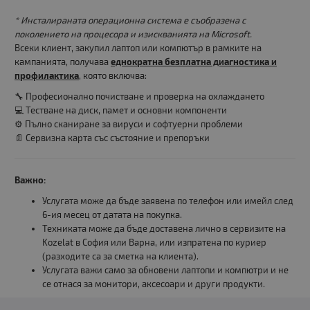
* Инсталираната операционна система е съобразена с
поколението на процесора и изискванията на Microsoft.
Всеки клиент, закупил лаптоп или компютър в рамките на
кампанията, получава
еднократна безплатна диагностика и
профилактика
, която включва:
🔧 Професионално почистване и проверка на охлаждането
💻 Тестване на диск, памет и основни компоненти
⚙️ Пълно сканиране за вируси и софтуерни проблеми
📄 Сервизна карта със състояние и препоръки
Важно:
Услугата може да бъде заявена по телефон или имейл след
6-ия месец от датата на покупка.
Техниката може да бъде доставена лично в сервизите на
Kozelat в София или Варна, или изпратена по куриер
(разходите са за сметка на клиента).
Услугата важи само за обновени лаптопи и компютри и не
се отнася за монитори, аксесоари и други продукти.