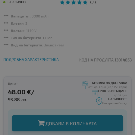
В НАЛИЧНОСТ
5
/ 5
Капацитет
: 3000 mAh
Клетки
: 3
Волтаж
: 11.10 V
Тип на батерията
: Li-Ion
Вид на батерията
: Заместител
ПОДРОБНА ХАРАКТЕРИСТИКА
КОД НА ПРОДУКТА:
13014853
БЕЗПЛАТНА ДОСТАВКА
Цена:
от 1 до 3 дни (над 153 евро)
48.00 €/
СРОК ЗА ВРЪЩАНЕ
до 14 дни
93.88 лв.
НАЛИЧНОСТ
Централен Склад
ДОБАВИ В КОЛИЧКАТА