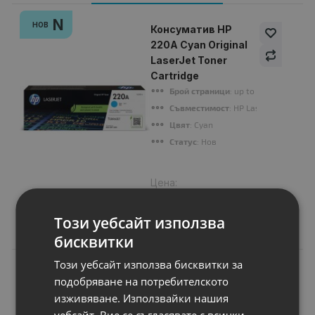
N
НОВ
Консуматив HP
220A Cyan Original
LaserJet Toner
Cartridge
Брой страници
: up to 1 800 pages
Съвместимост
: HP LaserJet Pro 420
Цвят
: Cyan
Статус
: Нов
Цена:
124.00 €
242.52 лв.
Този уебсайт използва
бисквитки
Този уебсайт използва бисквитки за
подобряване на потребителското
Подобни продукти
изживяване. Използвайки нашия
уебсайт, Вие се съгласявате с всички