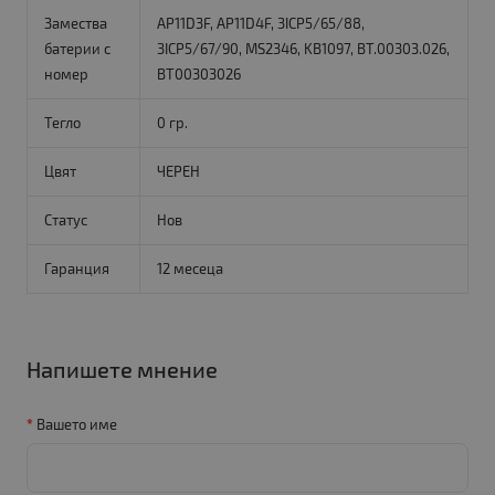
Замества
AP11D3F, AP11D4F, 3ICP5/65/88,
батерии с
3ICP5/67/90, MS2346, KB1097, BT.00303.026,
номер
BT00303026
Тегло
0 гр.
Цвят
ЧЕРЕН
Статус
Нов
Гаранция
12 месеца
Напишете мнение
Вашето име