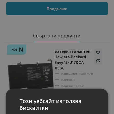
Продължи
Свързани продукти
N
НОВ
Батерия за лаптоп
Hewlett-Packard
Envy 15-U170CA
X360
Капацитет
: 3700 mAh
Клетки
: 3
Волтаж
: 11.40 V
Тип на батерията
: Li-Ion
Вид на батерията
: Заместител
Този уебсайт използва
бисквитки
Цена:
43.00 €