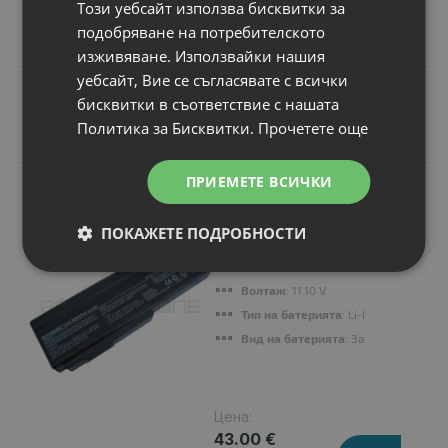
Този уебсайт използва бисквитки за
84.10 лв.
подобряване на потребителското
изживяване. Използвайки нашия
уебсайт, Вие се съгласявате с всички
бисквитки в съответствие с нашата
Политика за Бисквитки.
Прочетете още
Подобни продукти
ПРИЕМЕТЕ ВСИЧКИ
N
НОВ
Батерия за лаптоп
Asus L Series L50
ПОКАЖЕТЕ ПОДРОБНОСТИ
Капацитет
: 6600 mAh
Клетки
: 9
Волтаж
: 11.10 V
Тип на батерията
: Li-Ion
Вид на батерията
: Заместител
Цена:
43.00 €