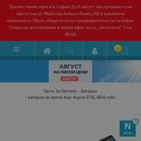
Преместваме офиса в София! До 6 август обслужването на
място (на ул. Майстор Алекси Рилец 38) е временно
ограничено. Моля, обадете ни се предварително по телефон.
Скоро ще ви очакваме в новия офис на ул. „Бяло поле“ 3 на
06.08

0

Части За Лаптопи
Батерии
Батерия за лаптоп Acer Aspire 5735, 6600 mAh
?
N
нов