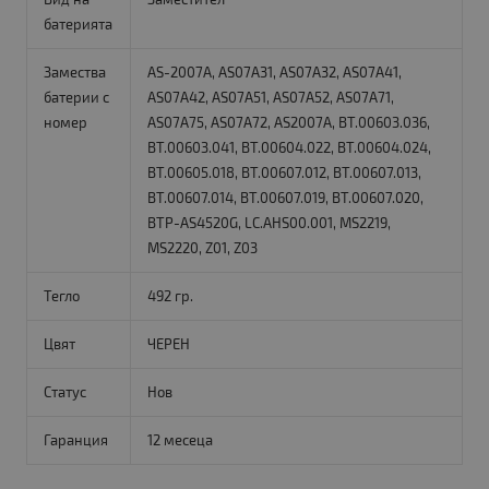
батерията
Замества
AS-2007A, AS07A31, AS07A32, AS07A41,
батерии с
AS07A42, AS07A51, AS07A52, AS07A71,
номер
AS07A75, AS07A72, AS2007A, BT.00603.036,
BT.00603.041, BT.00604.022, BT.00604.024,
BT.00605.018, BT.00607.012, BT.00607.013,
BT.00607.014, BT.00607.019, BT.00607.020,
BTP-AS4520G, LC.AHS00.001, MS2219,
MS2220, Z01, Z03
Тегло
492 гр.
Цвят
ЧЕРЕН
Статус
Нов
Гаранция
12 месеца