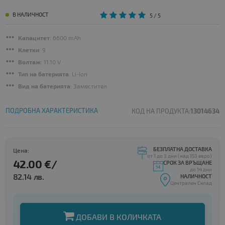
В НАЛИЧНОСТ
5
/ 5
Капацитет
: 6600 mAh
Клетки
: 9
Волтаж
: 11.10 V
Тип на батерията
: Li-Ion
Вид на батерията
: Заместител
ПОДРОБНА ХАРАКТЕРИСТИКА
КОД НА ПРОДУКТА:
13014634
БЕЗПЛАТНА ДОСТАВКА
Цена:
от 1 до 3 дни (над 153 евро)
42.00 €/
СРОК ЗА ВРЪЩАНЕ
до 14 дни
82.14 лв.
НАЛИЧНОСТ
Централен Склад
ДОБАВИ В КОЛИЧКАТА