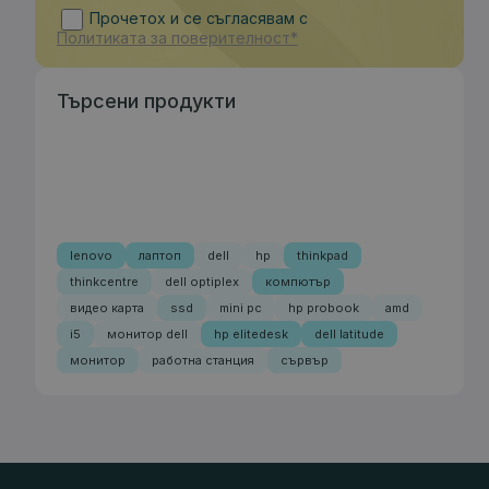
Прочетох и се съгласявам с
Политиката за поверителност*
Търсени продукти
lenovo
лаптоп
dell
hp
thinkpad
thinkcentre
dell optiplex
компютър
видео карта
ssd
mini pc
hp probook
amd
i5
монитор dell
hp elitedesk
dell latitude
монитор
работна станция
сървър