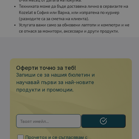
6-ия месец от датата на покупка.
Техниката може да бъде доставена лично в сервизите на
Kozelat в София или Варна, или изпратена по куриер
(разходите са за сметка на клиента).
Услугата важи само за обновени лаптопи и компютри и не
се отнася за монитори, аксесоари и други продукти.
Оферти точно за теб!
Запиши се за нашия бюлетин и
научавай първи за най-новите
продукти и промоции.
Прочетох и се съгласявам с