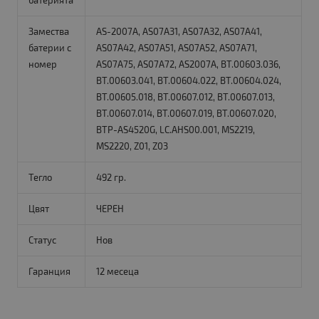
батерията
Замества
AS-2007A, AS07A31, AS07A32, AS07A41,
батерии с
AS07A42, AS07A51, AS07A52, AS07A71,
номер
AS07A75, AS07A72, AS2007A, BT.00603.036,
BT.00603.041, BT.00604.022, BT.00604.024,
BT.00605.018, BT.00607.012, BT.00607.013,
BT.00607.014, BT.00607.019, BT.00607.020,
BTP-AS4520G, LC.AHS00.001, MS2219,
MS2220, Z01, Z03
Тегло
492 гр.
Цвят
ЧЕРЕН
Статус
Нов
Гаранция
12 месеца