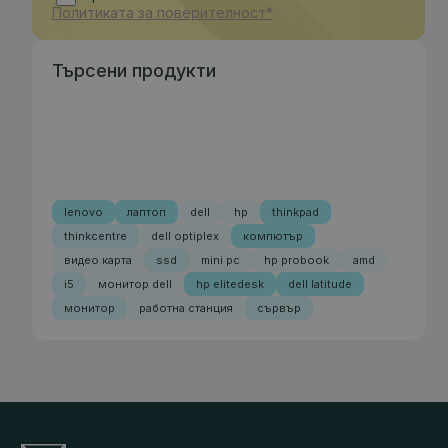
Политиката за поверителност*
Търсени продукти
lenovo
лаптоп
dell
hp
thinkpad
thinkcentre
dell optiplex
компютър
видео карта
ssd
mini pc
hp probook
amd
i5
монитор dell
hp elitedesk
dell latitude
монитор
работна станция
сървър