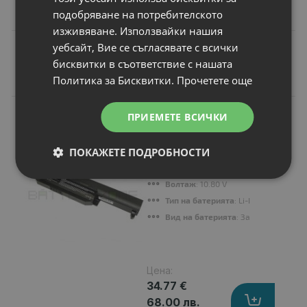
подобряване на потребителското
изживяване. Използвайки нашия
уебсайт, Вие се съгласявате с всички
бисквитки в съответствие с нашата
Подобни продукти
Политика за Бисквитки.
Прочетете още
N
ПРИЕМЕТЕ ВСИЧКИ
НОВ
Батерия за лаптоп
Asus A Series A45
ПОКАЖЕТЕ ПОДРОБНОСТИ
Капацитет
: 4400 mAh
Клетки
: 6
Волтаж
: 10.80 V
Тип на батерията
: Li-Ion
Вид на батерията
: Заместител
Цена:
34.77 €
68.00 лв.