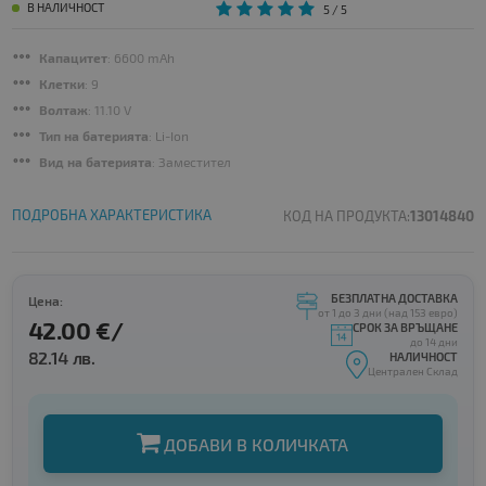
В НАЛИЧНОСТ
5
/ 5
Капацитет
: 6600 mAh
Клетки
: 9
Волтаж
: 11.10 V
Тип на батерията
: Li-Ion
Вид на батерията
: Заместител
ПОДРОБНА ХАРАКТЕРИСТИКА
КОД НА ПРОДУКТА:
13014840
БЕЗПЛАТНА ДОСТАВКА
Цена:
от 1 до 3 дни (над 153 евро)
42.00 €/
СРОК ЗА ВРЪЩАНЕ
до 14 дни
82.14 лв.
НАЛИЧНОСТ
Централен Склад
ДОБАВИ В КОЛИЧКАТА