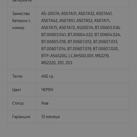
батерията
Замества
AS-2007A, AS07A31, AS07A32, AS07A41,
батерии с
AS07A42, AS07A51, AS07A52, AS07A71,
номер
AS07A75, AS07A72, AS2007A, BT.00603.036,
BT.00603.041, BT.00604.022, BT.00604.024,
BT.00605.018, BT.00607.012, BT.00607.013,
BT.00607.014, BT.00607.019, BT.00607.020,
BTP-AS4520G, LC.AHS00.001, MS2219,
MS2220, Z01, Z03
Тегло
492 гр.
Цвят
ЧЕРЕН
Статус
Нов
Гаранция
12 месеца