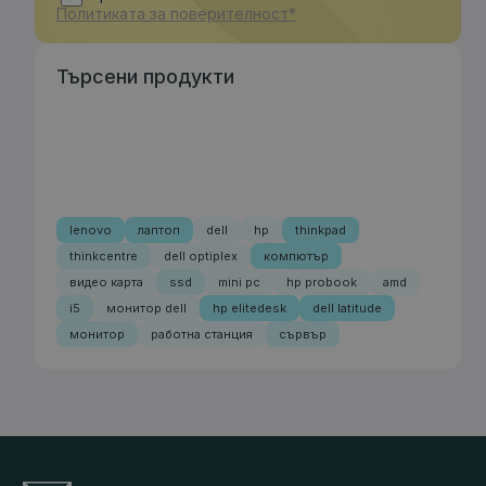
Политиката за поверителност*
Търсени продукти
lenovo
лаптоп
dell
hp
thinkpad
thinkcentre
dell optiplex
компютър
видео карта
ssd
mini pc
hp probook
amd
i5
монитор dell
hp elitedesk
dell latitude
монитор
работна станция
сървър