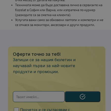
6-ия месец от датата на покупка.
Техниката може да бъде доставена лично в сервизите на
Kozelat в София или Варна, или изпратена по куриер
(разходите са за сметка на клиента).
Услугата важи само за обновени лаптопи и компютри и не
се отнася за монитори, аксесоари и други продукти.
Оферти точно за теб!
Запиши се за нашия бюлетин и
научавай първи за най-новите
продукти и промоции.
Прочетох и се съгласявам с