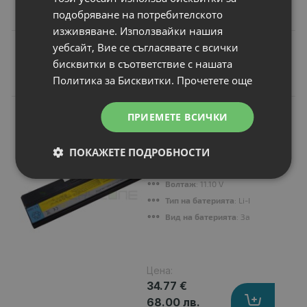
подобряване на потребителското
изживяване. Използвайки нашия
уебсайт, Вие се съгласявате с всички
бисквитки в съответствие с нашата
Подобни продукти
Политика за Бисквитки.
Прочетете още
N
ПРИЕМЕТЕ ВСИЧКИ
НОВ
Батерия за лаптоп
Lenovo 3000 G530
ПОКАЖЕТЕ ПОДРОБНОСТИ
Капацитет
: 4400 mAh
Клетки
: 6
Волтаж
: 11.10 V
Тип на батерията
: Li-Ion
Вид на батерията
: Заместител
Цена:
34.77 €
68.00 лв.