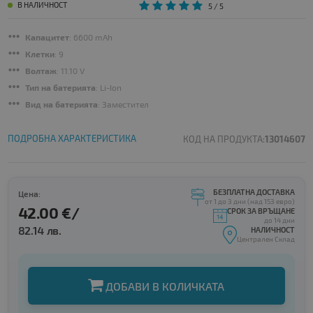
В НАЛИЧНОСТ
5
/ 5
Капацитет
: 6600 mAh
Клетки
: 9
Волтаж
: 11.10 V
Тип на батерията
: Li-Ion
Вид на батерията
: Заместител
ПОДРОБНА ХАРАКТЕРИСТИКА
КОД НА ПРОДУКТА:
13014607
БЕЗПЛАТНА ДОСТАВКА
Цена:
от 1 до 3 дни (над 153 евро)
42.00 €/
СРОК ЗА ВРЪЩАНЕ
до 14 дни
82.14 лв.
НАЛИЧНОСТ
Централен Склад
ДОБАВИ В КОЛИЧКАТА