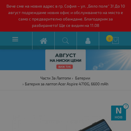
Вече сме на новия адрес в гр. София – ул. „Бяло поле“ 3! До 10
август подреждаме новия офис и обслужването на място е
само с предварително обаждане. Благодарим за
разбирането! Ще се видим на 11.08

0

Части За Лаптопи
Батерии
Батерия за лаптоп Acer Aspire 4710G, 6600 mAh
?
N
нов