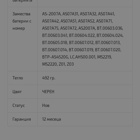
батерията
Замества
AS-2007A, AS07A31, AS07A32, AS07A41,
батерии с
AS07A42, AS07A51, AS07A52, AS07A71,
номер
AS07A75, AS07A72, AS2007A, BT.00603.036,
BT.00603.041, BT.00604.022, BT.00604.024,
BT.00605.018, BT.00607.012, BT.00607.013,
BT.00607.014, BT.00607.019, BT.00607.020,
BTP-AS4520G, LC.AHS00.001, MS2219,
MS2220, Z01, Z03
Тегло
492 гр.
Цвят
ЧЕРЕН
Статус
Нов
Гаранция
12 месеца