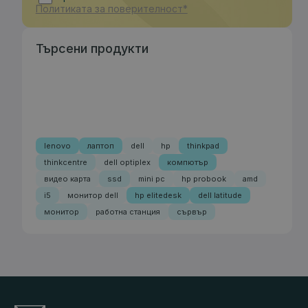
Политиката за поверителност*
Търсени продукти
lenovo
лаптоп
dell
hp
thinkpad
thinkcentre
dell optiplex
компютър
видео карта
ssd
mini pc
hp probook
amd
i5
монитор dell
hp elitedesk
dell latitude
монитор
работна станция
сървър