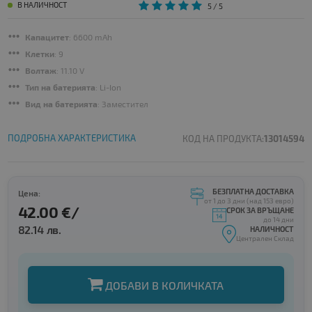
В НАЛИЧНОСТ
5
/ 5
Капацитет
: 6600 mAh
Клетки
: 9
Волтаж
: 11.10 V
Тип на батерията
: Li-Ion
Вид на батерията
: Заместител
ПОДРОБНА ХАРАКТЕРИСТИКА
КОД НА ПРОДУКТА:
13014594
БЕЗПЛАТНА ДОСТАВКА
Цена:
от 1 до 3 дни (над 153 евро)
42.00 €/
СРОК ЗА ВРЪЩАНЕ
до 14 дни
82.14 лв.
НАЛИЧНОСТ
Централен Склад
ДОБАВИ В КОЛИЧКАТА