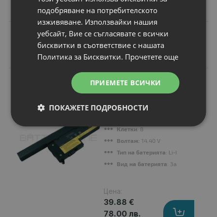
подобряване на потребителското
изживяване. Използвайки нашия
уебсайт, Вие се съгласявате с всички
бисквитки в съответствие с нашата
Подобни продукти
Политика за Бисквитки.
Прочетете още
N
ПРИЕМЕТЕ ВСИЧКИ
НОВ
Батерия за лаптоп
Lenovo ThinkPad
ПОКАЖЕТЕ ПОДРОБНОСТИ
X60s
Капацитет
: 4400 mAh
Клетки
: 8
Волтаж
: 14.40 V
Тип на батерията
: Li-Ion
Вид на батерията
: Заместител
Цена:
39.88 €
78.00 лв.