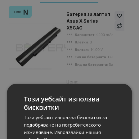
N
НОВ
Батерия за лаптоп
Asus X Series
X5GAG
Капацитет
: 4400 mAh
Клетки
: 8
Волтаж
: 14.00 V
Тип на батерията
: Li-Ion
Вид на батерията
: Заместител
Цена:
37.00 €
72.37 лв.
Този уебсайт използва
бисквитки
Този уебсайт използва бисквитки за
подобряване на потребителското
изживяване. Използвайки нашия
Подобни продукти