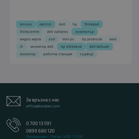
lenovo
лаптоп
dell
hp
thinkpad
thinkcentre
dell optiplex
компютър
видео карта
ssd
mini pc
hp probook
amd
i5
монитор dell
hp elitedesk
dell latitude
монитор
работна станция
сървър
За връзка с нас
office@kozelat.com
0 700 13 591
0899 680 120
Понеделник - Петък: 9:00 - 17:30