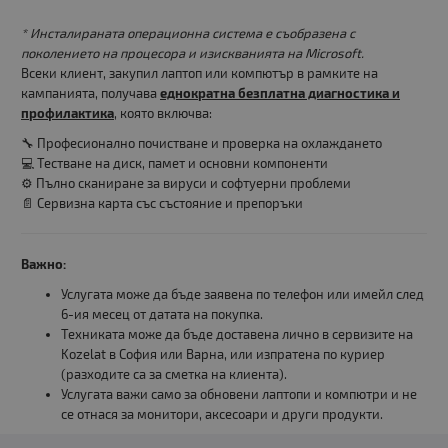
* Инсталираната операционна система е съобразена с
поколението на процесора и изискванията на Microsoft.
Всеки клиент, закупил лаптоп или компютър в рамките на
кампанията, получава
еднократна безплатна диагностика и
профилактика
, която включва:
🔧 Професионално почистване и проверка на охлаждането
💻 Тестване на диск, памет и основни компоненти
⚙️ Пълно сканиране за вируси и софтуерни проблеми
📄 Сервизна карта със състояние и препоръки
Важно:
Услугата може да бъде заявена по телефон или имейл след
6-ия месец от датата на покупка.
Техниката може да бъде доставена лично в сервизите на
Kozelat в София или Варна, или изпратена по куриер
(разходите са за сметка на клиента).
Услугата важи само за обновени лаптопи и компютри и не
се отнася за монитори, аксесоари и други продукти.