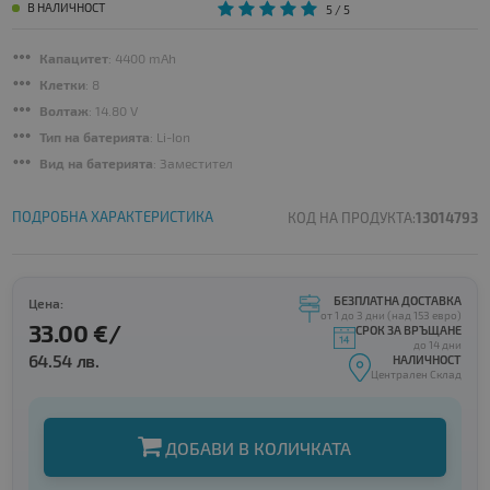
В НАЛИЧНОСТ
5
/ 5
Капацитет
: 4400 mAh
Клетки
: 8
Волтаж
: 14.80 V
Тип на батерията
: Li-Ion
Вид на батерията
: Заместител
ПОДРОБНА ХАРАКТЕРИСТИКА
КОД НА ПРОДУКТА:
13014793
БЕЗПЛАТНА ДОСТАВКА
Цена:
от 1 до 3 дни (над 153 евро)
33.00 €/
СРОК ЗА ВРЪЩАНЕ
до 14 дни
64.54 лв.
НАЛИЧНОСТ
Централен Склад
ДОБАВИ В КОЛИЧКАТА