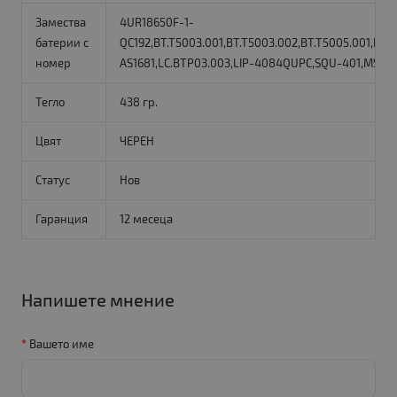
Замества
4UR18650F-1-
батерии с
QC192,BT.T5003.001,BT.T5003.002,BT.T5005.001,BT.
номер
AS1681,LC.BTP03.003,LIP-4084QUPC,SQU-401,MS216
Тегло
438 гр.
Цвят
ЧЕРЕН
Статус
Нов
Гаранция
12 месеца
Напишете мнение
Вашето име