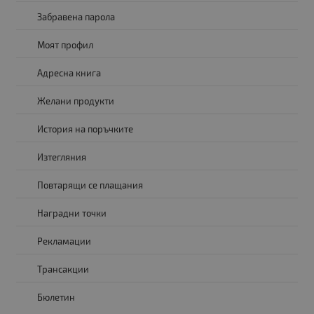
Мониторът е с видими нарушения на целостта или
Забравена парола
драскотини по корпуса. Възможни са петна по екрана. Т..
Моят профил
Адресна книга
Желани продукти
История на поръчките
Изтегляния
Повтарящи се плащания
Наградни точки
Рекламации
Трансакции
Бюлетин