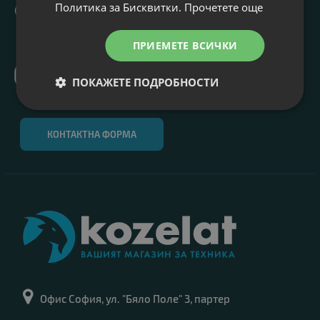
Политика за Бисквитки.
Прочетете още
0 700 13 591
0899 680 120
Понеделник - Петък: 9:00 - 17:30
ПРИЕМЕТЕ ВСИЧКИ
Viber
ПОКАЖЕТЕ ПОДРОБНОСТИ
0899 680 120
КОНТАКТНА ФОРМА
Офис София, ул. "Бяло Поле" 3, партер