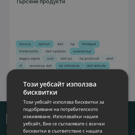
Търсени продукти
lenovo
лаптоп
dell
hp
thinkpad
thinkcentre
dell optiplex
компютър
видео карта
ssd
mini pc
hp probook
amd
i5
монитор dell
hp elitedesk
dell latitude
монитор
работна станция
сървър
Този уебсайт използва
бисквитки
Този уебсайт използва бисквитки за
подобряване на потребителското
изживяване. Използвайки нашия
За връзка с нас
уебсайт, Вие се съгласявате с всички
office@kozelat.com
бисквитки в съответствие с нашата