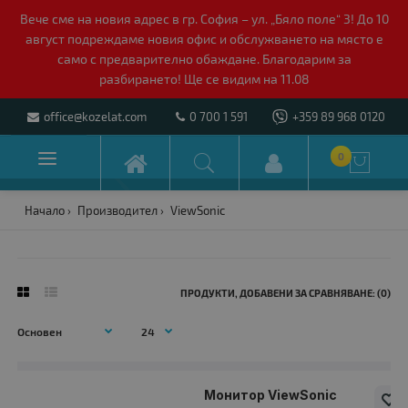
Вече сме на новия адрес в гр. София – ул. „Бяло поле“ 3! До 10
август подреждаме новия офис и обслужването на място е
само с предварително обаждане. Благодарим за
разбирането! Ще се видим на 11.08
office@kozelat.com
0 700 1 591
+359 89 968 0120

0

Начало
Производител
ViewSonic
ПРОДУКТИ, ДОБАВЕНИ ЗА СРАВНЯВАНЕ: (0)
Монитор ViewSonic