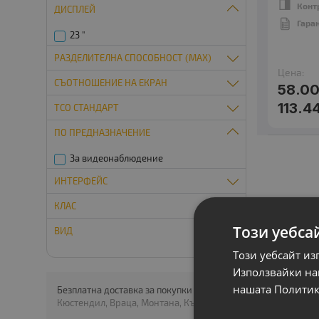
Конт
ДИСПЛЕЙ
Гара
23 "
РАЗДЕЛИТЕЛНА СПОСОБНОСТ (MAX)
Цена:
СЪОТНОШЕНИЕ НА ЕКРАН
1920x1080
58.00
113.4
TCO СТАНДАРТ
16:9
ПO ПРЕДНАЗНАЧЕНИE
TCO 6.0
За видеонаблюдение
ИНТЕРФЕЙС
КЛАС
DisplayPort
Този уебса
DVI
ВИД
A клас
Този уебсайт из
VGA
B клас
Монитори
Използвайки наш
нашата Политик
Безплатна доставка за покупки на стойност над 153 евро до
Кюстендил, Враца, Монтана, Кърджали, Видин, Благоевград