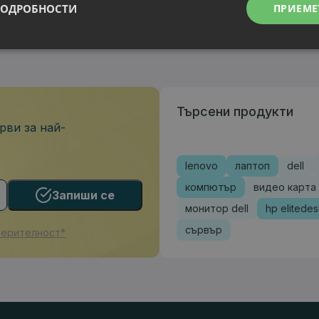
ПОДРОБНОСТИ
ПРИЕМЕ
Търсени продукти
рви за най-
lenovo
лаптоп
dell
компютър
видео карта
Запиши се
монитор dell
hp elitede
сървър
верителност*