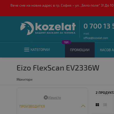
Вече сме на новия адрес в гр. София – ул. „Бяло поле“ 3! Д
0 700 13 
mail
office@kozelat.com
ТОП
КАТЕГОРИИ
ПРОМОЦИИ
КАСОВ А
Eizo FlexScan EV2336W
Монитори
2 ПРОДУКТ
ПРОИЗВОДИТЕЛ