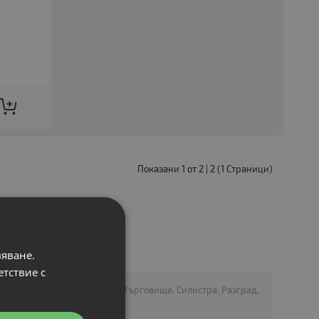
Показани 1 от 2 | 2 (1 Страници)
вяване.
етствие с
Стара Загора, Смолян, Ловеч, Търговище, Силистра, Разград,
асково, Добрич и други.