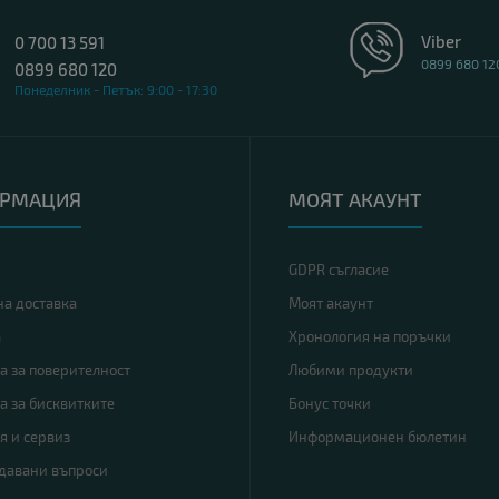
Viber
0 700 13 591
0899 680 12
0899 680 120
Понеделник - Петък: 9:00 - 17:30
РМАЦИЯ
МОЯТ АКАУНТ
GDPR съгласие
на доставка
Моят акаунт
а
Хронология на поръчки
а за поверителност
Любими продукти
а за бисквитките
Бонус точки
я и сервиз
Информационен бюлетин
адавани въпроси