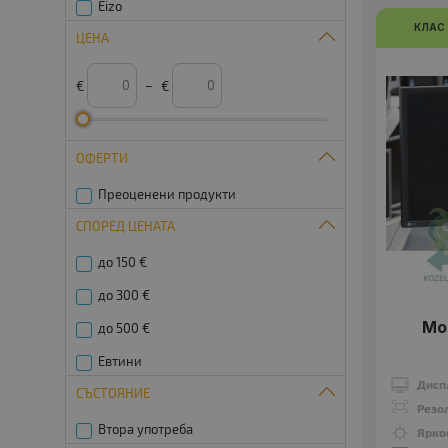
Eizo
КЛАС
ЦЕНА
€
–
€
ОФЕРТИ
Преоценени продукти
СПОРЕД ЦЕНАТА
до 150 €
до 300 €
Мо
до 500 €
Евтини
Дисп
СЪСТОЯНИЕ
Резо
Втора употреба
Ярко