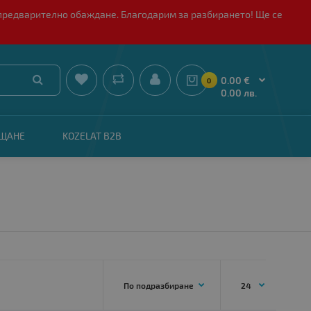
 с предварително обаждане. Благодарим за разбирането! Ще се


0.00 €
0
0.00 лв.
АЩАНЕ
KOZELAT B2B