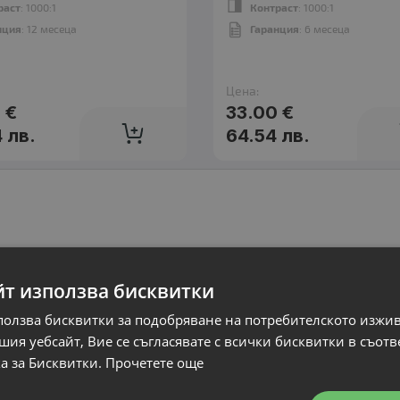
раст
: 1000:1
Контраст
: 1000:1
нция
: 12 месеца
Гаранция
: 6 месеца
Цена:
 €
33.00 €
4 лв.
64.54 лв.
йт използва бисквитки
ползва бисквитки за подобряване на потребителското изжи
ия уебсайт, Вие се съгласявате с всички бисквитки в съотв
а за Бисквитки.
Прочетете още
 следните населени места:
София, Варна, Пловдив, Плевен, Бургас, Русе, 
, Габрово, Велико Търново, Сливен, Пазарджик, Перник, Ямбол, Шумен, Х