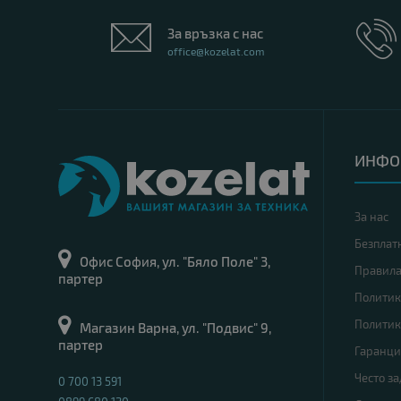
За връзка с нас
office@kozelat.com
ИНФО
За нас
Безплат
Офис София, ул. "Бяло Поле" 3,
Правил
партер
Политик
Политик
Магазин Варна, ул. "Подвис" 9,
партер
Гаранци
Често з
0 700 13 591