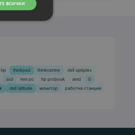
ТЕ ВСИЧКИ
hp
thinkpad
thinkcentre
dell optiplex
ssd
mini pc
hp probook
amd
i5
sk
dell latitude
монитор
работна станция