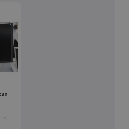
Дисплей
: 23"
Резолюция
: 1920x1080 Full HD 16:9
Яркост
: 300 cd/m2
Контраст
: 1000:1
Гаранция
: 12 месеца
Дисплей
: 23"
can
Резолюция
: 1920x1080 Full HD 16:9
Яркост
: 300 cd/m2
Контраст
: 1000:1
Гаранция
: 6 месеца
D 16:9