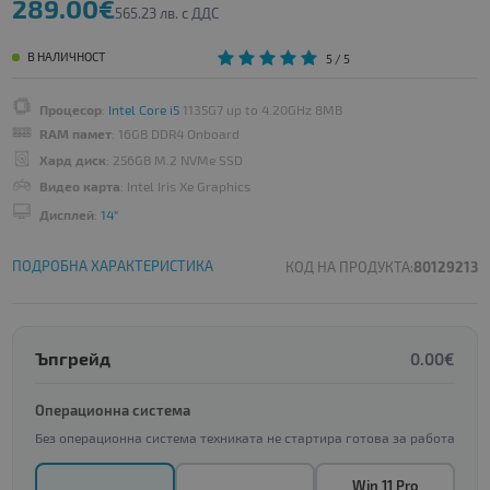
289.00€
565.23 лв. с ДДС
В НАЛИЧНОСТ
5
/ 5
Процесор
:
Intel Core i5
1135G7 up to 4.20GHz 8MB
RAM памет
: 16GB DDR4 Onboard
Хард диск
: 256GB M.2 NVMe SSD
Видео карта
: Intel Iris Xe Graphics
Дисплей
:
14"
ПОДРОБНА ХАРАКТЕРИСТИКА
КОД НА ПРОДУКТА:
80129213
Ъпгрейд
0.00€
Операционна система
Без операционна система техниката не стартира готова за работа
Win 11 Pro