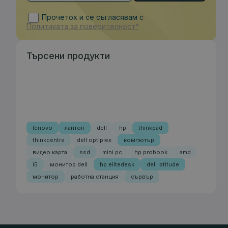
Прочетох и се съгласявам с
Политиката за поверителност*
Търсени продукти
lenovo
лаптоп
dell
hp
thinkpad
thinkcentre
dell optiplex
компютър
видео карта
ssd
mini pc
hp probook
amd
i5
монитор dell
hp elitedesk
dell latitude
монитор
работна станция
сървър