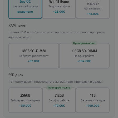
Без ОС
Win 11 Home
За бизнес
Инсталирайте сами
За дома и офиса
организации
включено
+25.00€
+41.00€
RAM памет
Повече RAM = по-бърз компютър при работа с много програми
едновременно
Препоръчително
+8GB SO-DIMM
+16GB SO-DIMM
За браузър и интернет
За офис работа
+62.00€
+104.00€
SSD диск
По-голям диск = повече място за файлове, програми и архиви
Препоръчително
256GB
512GB
1TB
За браузър и интернет
За офис работа
За снимки и видеа
+39.00€
+79.00€
+169.00€