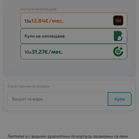
или купи на изплащане:
12.84€/мес.
13x
Купи на изплащане.
31.27€/мес.
10x
Бърза поръчка по телефон:
Купи
Лаптопът е с видими драскотини по корпуса, възможни са леки