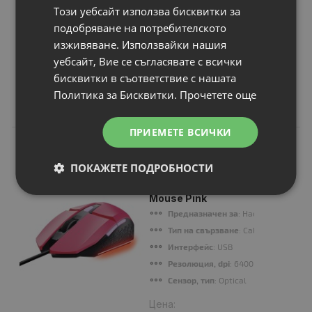
Този уебсайт използва бисквитки за
подобряване на потребителското
Продължи
изживяване. Използвайки нашия
уебсайт, Вие се съгласявате с всички
бисквитки в съответствие с нашата
Политика за Бисквитки.
Прочетете още
Свързани продукти
ПРИЕМЕТЕ ВСИЧКИ
N
НОВ
Геймърска мишка
ПОКАЖЕТЕ ПОДРОБНОСТИ
TRUST GXT109
Felox Gaming
Mouse Pink
Предназначен за
: Настолни компю
Тип на свързване
: Cable
Интерфейс
: USB
Резолюция, dpi
: 6400 dpi
Сензор, тип
: Optical
Цена: