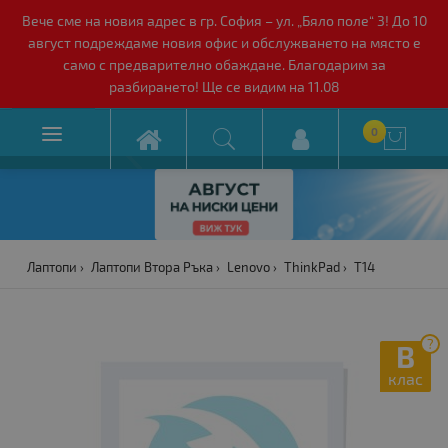
Вече сме на новия адрес в гр. София – ул. „Бяло поле“ 3! До 10
август подреждаме новия офис и обслужването на място е
само с предварително обаждане. Благодарим за
разбирането! Ще се видим на 11.08

0

Лаптопи
Лаптопи Втора Ръка
Lenovo
ThinkPad
T14
?
B
клас