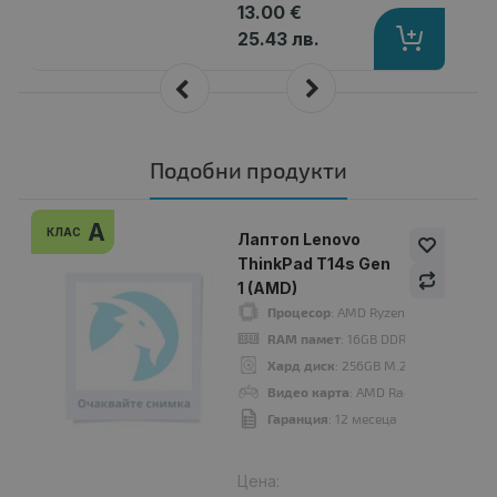
13.00 €
25.43 лв.
Подобни продукти
A
КЛАС
Лаптоп Lenovo
ThinkPad T14s Gen
1 (AMD)
Процесор
: AMD Ryzen 7 PRO 4750U
RAM памет
: 16GB DDR4 Onboard
Хард диск
: 256GB M.2 NVMe SSD
Видео карта
: AMD Radeon Graphics
Гаранция
: 12 месеца
Цена: