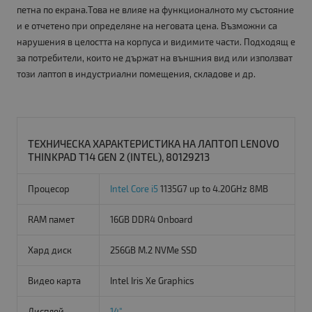
петна по екрана.Това не влияе на функционалното му състояние
и е отчетено при определяне на неговата цена. Възможни са
нарушения в целостта на корпуса и видимите части. Подходящ е
за потребители, които не държат на външния вид или използват
този лаптоп в индустриални помещения, складове и др.
ТЕХНИЧЕСКА ХАРАКТЕРИСТИКА НА ЛАПТОП LENOVO
THINKPAD T14 GEN 2 (INTEL), 80129213
Процесор
Intel Core i5
1135G7 up to 4.20GHz 8MB
RAM памет
16GB DDR4 Onboard
Хард диск
256GB M.2 NVMe SSD
Видео карта
Intel Iris Xe Graphics
Дисплей
14"