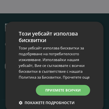
За връзка с нас
office@kozelat.com
Този уебсайт използва
бисквитки
0 700 13 591
Този уебсайт използва бисквитки за
0899 680 120
подобряване на потребителското
Понеделник - Петък: 9:00 - 17:30
изживяване. Използвайки нашия
Viber
уебсайт, Вие се съгласявате с всички
0899 680 120
бисквитки в съответствие с нашата
Политика за Бисквитки.
Прочетете още
КОНТАКТНА ФОРМА
ПРИЕМЕТЕ ВСИЧКИ
ПОКАЖЕТЕ ПОДРОБНОСТИ