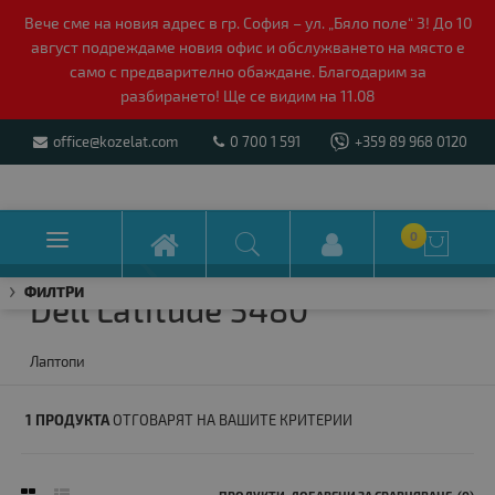
Вече сме на новия адрес в гр. София – ул. „Бяло поле“ 3! До 10
август подреждаме новия офис и обслужването на място е
само с предварително обаждане. Благодарим за
разбирането! Ще се видим на 11.08
office@kozelat.com
0 700 1 591
+359 89 968 0120

0

ФИЛТРИ
Dell Latitude 5480
Лаптопи
1 ПРОДУКТА
ОТГОВАРЯТ НА ВАШИТЕ КРИТЕРИИ