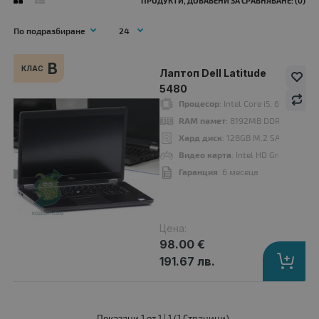
ПРОДУКТИ, ДОБАВЕНИ ЗА СРАВНЯВАНЕ: (0)
B
КЛАС
Лаптоп Dell Latitude
B
5480
клас
Процесор
: Intel Core i5, 6300U 2
RAM памет
: 8192MB DDR4
Хард диск
: 128GB M.2 SATA SSD
Видео карта
: Intel HD Graphics 52
Гаранция
: 6 месеца
Цена:
98.00 €
191.67 лв.
Лаптоп Dell Latitude 5480
98.00 €
Показани 1 от 1 | 1 (1 Страници)