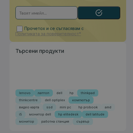
Прочетох и се съгласявам с
Политиката за поверителност*
Търсени продукти
lenovo
лаптоп
dell
hp
thinkpad
thinkcentre
dell optiplex
компютър
видео карта
ssd
mini pc
hp probook
amd
i5
монитор dell
hp elitedesk
dell latitude
монитор
работна станция
сървър