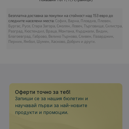
Безплатна доставка за покупки на стойност над 153 евро до
следните населени места:
София, Варна, Пловдив, Плевен,
Бургас, Русе, Стара Загора, Смолян, Ловеч, Търговище, Силистра,
Процесор
: Intel Core i5, 6300U 2400MHz 3MB 2 cores, 4 threads
Разград, Кюстендил, Враца, Монтана, Кърджали, Видин,
RAM памет
: 8192MB DDR4
Благоевград, Габрово, Велико Търново, Сливен, Пазарджик,
Хард диск
: 128GB M.2 SATA SSD
Перник, Ямбол, Шумен, Хасково, Добрич и други.
Видео карта
: Intel HD Graphics 520
Дисплей
: 14"
OS
: Без операционна система
Гаранция
: 6 месеца
Оферти точно за теб!
Запиши се за нашия бюлетин и
научавай първи за най-новите
продукти и промоции.