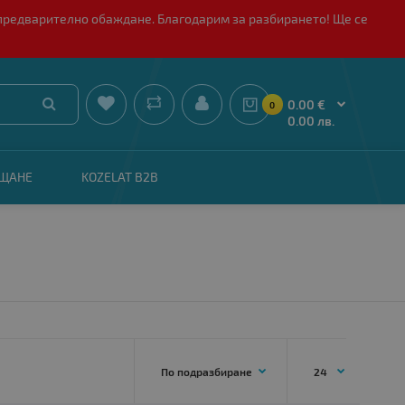
 с предварително обаждане. Благодарим за разбирането! Ще се


0.00 €
0
0.00 лв.
АЩАНЕ
KOZELAT B2B