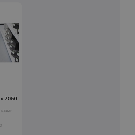
Процесор
: Intel Core i5, 7500 3400MHz 6MB
RAM памет
: 8192MB DDR4
Хард диск
: 128 GB M.2 SATA SSD
OS
: Без операционна система
Гаранция
: 12 месеца
Процесор
: Intel Core i5, 7500 3400MHz 6MB
ex 7050
RAM памет
: 8192MB DDR4
Хард диск
: 256 GB 2.5 Inch SSD
00 3400MHz 6MB
OS
: Без операционна система
Гаранция
: 12 месеца
SD
а