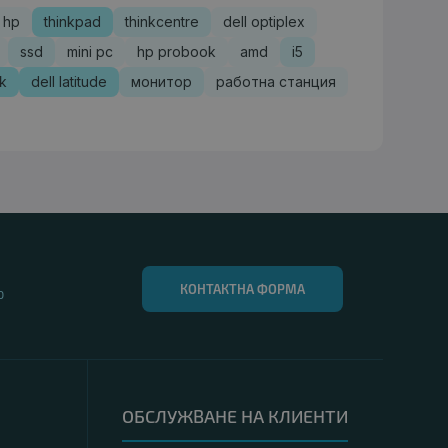
hp
thinkpad
thinkcentre
dell optiplex
ssd
mini pc
hp probook
amd
i5
sk
dell latitude
монитор
работна станция
КОНТАКТНА ФОРМА
0
ОБСЛУЖВАНЕ НА КЛИЕНТИ