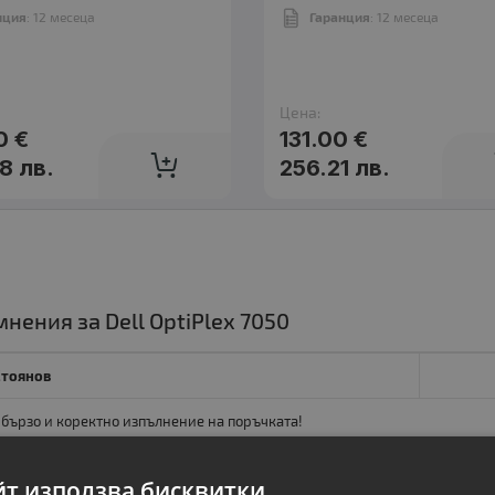
нция
: 12 месеца
Гаранция
: 12 месеца
Цена:
0 €
131.00 €
8 лв.
256.21 лв.
нения за Dell OptiPlex 7050
Стоянов
бързо и коректно изпълнение на поръчката!
йт използва бисквитки