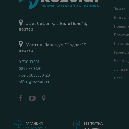
За нас
Безплат
Офис София, ул. "Бяло Поле" 3,
Правил
партер
Политик
Политик
Магазин Варна, ул. "Подвис" 9,
партер
Гаранци
Често з
0 700 13 591
0899 680 120
Лаптопи
viber: 0899680120
Блог
office@kozelat.com
ГАРАНЦИЯ
БЕЗПЛАТНА
до 12 месеца
ДОСТАВКА