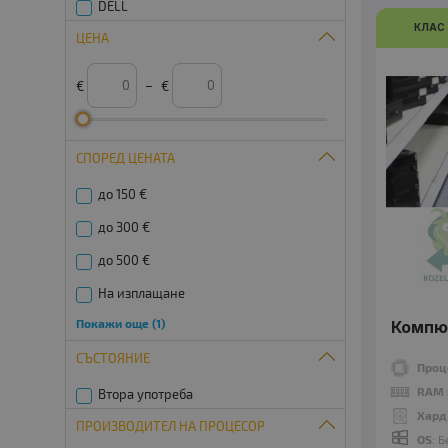
DELL
КЛАС
ЦЕНА
€
–
€
СПОРЕД ЦЕНАТА
до 150 €
до 300 €
до 500 €
На изплащане
Покажи още (1)
Компют
Евтини
СЪСТОЯНИЕ
Проц
RAM 
Втора употреба
Хард
ПРОИЗВОДИТЕЛ НА ПРОЦЕСОР
OS
: 