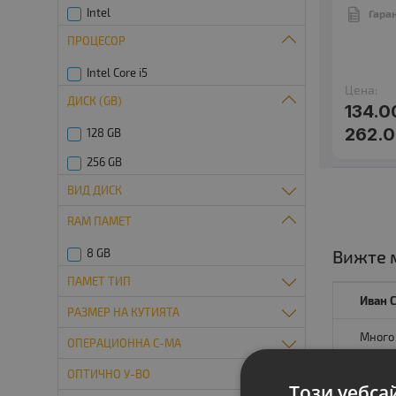
Intel
Гара
ПРОЦЕСОР
Intel Core i5
Цена:
ДИСК (GB)
134.0
262.0
128 GB
256 GB
ВИД ДИСК
RAM ПАМЕТ
M.2 SATA SSD
2.5 Inch SSD
8 GB
Вижте м
ПАМЕТ ТИП
Иван 
РАЗМЕР НА КУТИЯТА
DDR4
Много 
ОПЕРАЦИОННА С-МА
Slim Desktop
ОПТИЧНО У-ВО
Без операционна система
Този уебса