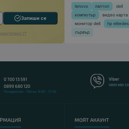
lenovo
лаптоп
dell
компютър
видео карта
Запиши се
монитор dell
hp elitede
сървър
верителност*
Viber
0 700 13 591
0899 680 12
0899 680 120
Понеделник - Петък: 9:00 - 17:30
РМАЦИЯ
МОЯТ АКАУНТ