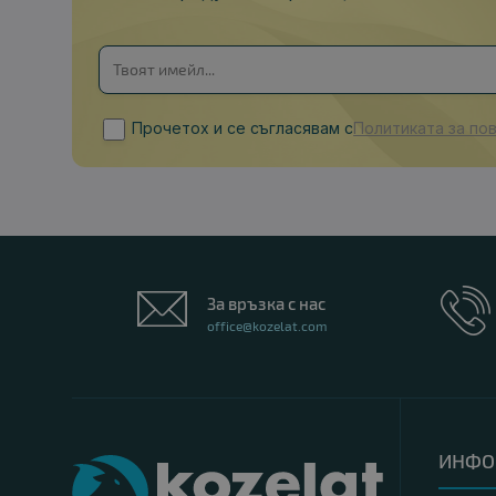
Прочетох и се съгласявам с
Политиката за по
За връзка с нас
office@kozelat.com
ИНФО