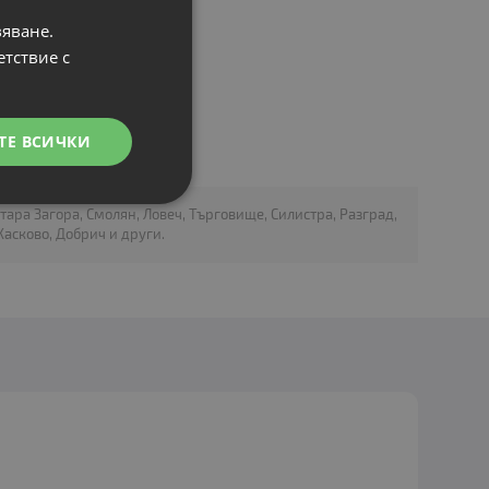
вяване.
етствие с
ТЕ ВСИЧКИ
Стара Загора, Смолян, Ловеч, Търговище, Силистра, Разград,
асково, Добрич и други.