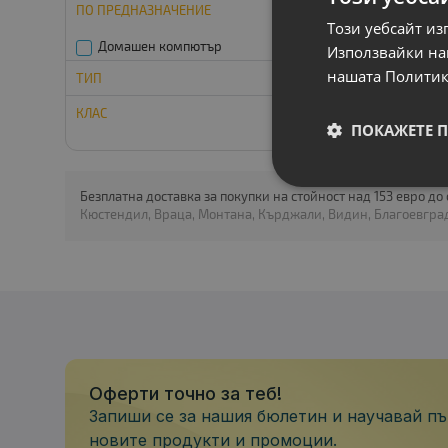
ПO ПРЕДНАЗНАЧЕНИE
Slim DVD-RW
Този уебсайт из
Домашен компютър
Използвайки наш
нашата Политик
ТИП
КЛАС
Настолни
ПОКАЖЕТЕ 
A клас
Безплатна доставка за покупки на стойност над 153 евро до
Кюстендил, Враца, Монтана, Кърджали, Видин, Благоевград
Оферти точно за теб!
Запиши се за нашия бюлетин и научавай пъ
новите продукти и промоции.