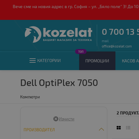
Вече сме на новия адрес в гр. София – ул. „Бяло поле“ 3! Д
0 700 13 
mail
office@kozelat.com
ТОП
КАТЕГОРИИ
ПРОМОЦИИ
КАСОВ А
Dell OptiPlex 7050
Компютри
2 ПРОДУКТ
ПРОИЗВОДИТЕЛ