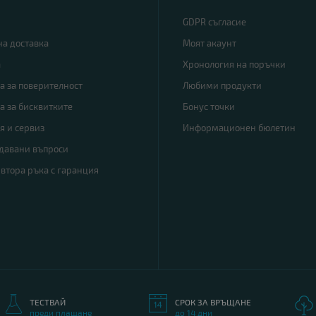
GDPR съгласие
на доставка
Моят акаунт
а
Хронология на поръчки
а за поверителност
Любими продукти
а за бисквитките
Бонус точки
я и сервиз
Информационен бюлетин
адавани въпроси
 втора ръка с гаранция
ТЕСТВАЙ
СРОК ЗА ВРЪЩАНЕ
преди плащане
до 14 дни